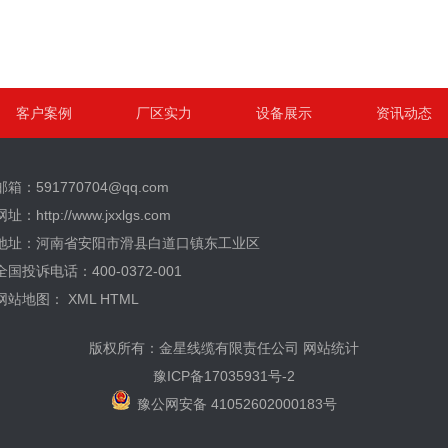
客户案例
厂区实力
设备展示
资讯动态
邮箱：591770704@qq.com
网址：http://www.jxxlgs.com
地址：河南省安阳市滑县白道口镇东工业区
全国投诉电话：400-0372-001
网站地图：
XML
HTML
版权所有：金星线缆有限责任公司
网站统计
豫ICP备17035931号-2
豫公网安备 41052602000183号