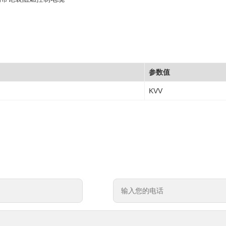
参数值
KVV