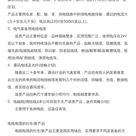
区别。
产品主要用在发、配、输、变、供电线路中的强电电能传输，通过的电流大
(几十安至几千安)、电压高(220V至500kV及以上)。
3、电气装备用电线电缆
该类产品主要特征是：品种规格繁多，应用范围广泛，使用电压在1kV
及以下较多，面对特殊场合不断衍生新的产品，如耐火线缆、阻燃线缆、低
烟无卤/低烟低卤线缆、防白蚁、防老鼠线缆、耐油/耐寒/耐温/耐磨线缆、医
用/农用/矿用线缆、薄壁电线等。
4、通讯电缆及光纤(简略介绍)
随着近二十多年来，通讯行业的飞速发展，产品也有惊人的发展速度。
从过去的简单的电话电报线缆发展到几千对的话缆、同轴缆、光缆、数据电
缆，甚至组合通讯缆等。
该类产品结构尺寸通常较小而均匀，制造精度要求高。
5、电磁线(绕组线)(本公司目前不生产该类产品，故作简略介绍)
主要用于各种电机、仪器仪表等。
电线电缆的衍生/新产品
电线电缆的衍生/新产品主要是因应用场合、应用要求不同及装备的方