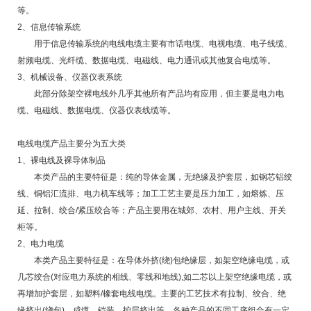
等。
2、信息传输系统
用于信息传输系统的电线电缆主要有市话电缆、电视电缆、电子线缆、
射频电缆、光纤缆、数据电缆、电磁线、电力通讯或其他复合电缆等。
3、机械设备、仪器仪表系统
此部分除架空裸电线外几乎其他所有产品均有应用，但主要是电力电
缆、电磁线、数据电缆、仪器仪表线缆等。
电线电缆产品主要分为五大类
1、裸电线及裸导体制品
本类产品的主要特征是：纯的导体金属，无绝缘及护套层，如钢芯铝绞
线、铜铝汇流排、电力机车线等；加工工艺主要是压力加工，如熔炼、压
延、拉制、绞合/紧压绞合等；产品主要用在城郊、农村、用户主线、开关
柜等。
2、电力电缆
本类产品主要特征是：在导体外挤(绕)包绝缘层，如架空绝缘电缆，或
几芯绞合(对应电力系统的相线、零线和地线),如二芯以上架空绝缘电缆，或
再增加护套层，如塑料/橡套电线电缆。主要的工艺技术有拉制、绞合、绝
缘挤出(绕包)、成缆、铠装、护层挤出等，各种产品的不同工序组合有一定