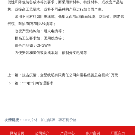
便性和降低装备成本等的要求，而采用新材料、特殊材料、或改变产品结
构、或提高工艺要求、或将不同品种的产品进行组合而产生。
采用不同材料如阻燃线缆、低烟无卤/低烟低卤线缆、防白蚁、防老鼠
线缆、耐油/耐寒/耐温线缆等；
改变产品结构如：耐火电缆等；
提高工艺要求如：医用线缆等；
组合产品如：OPGW等；
方便安装和降低装备成本如：预制分支电缆等
上一篇：
抗击疫情，金星线缆有限责任公司向滑县慈善总会捐款1万元
下一篇：
“十项”车间管理要求
友情链接：
smc片材
矿山破碎
碎石机价格
网站首页
公司简介
产品中心
客户案例
厂区实力