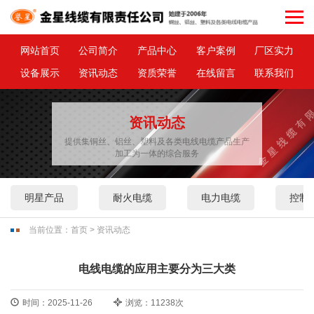
网站首页
公司简介
产品中心
客户案例
厂区实力
设备展示
资讯动态
资质荣誉
在线留言
联系我们
资讯动态
提供集铜丝、铝丝、塑料及各类电线电缆产品生产
加工为一体的综合服务
明星产品
耐火电缆
电力电缆
控制
当前位置：
首页
>
资讯动态
电线电缆的应用主要分为三大类
时间：2025-11-26
浏览：11238次