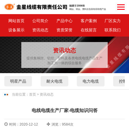
网站首页
公司简介
产品中心
客户案例
厂区实力
设备展示
资讯动态
资质荣誉
在线留言
联系我们
资讯动态
提供集铜丝、铝丝、塑料及各类电线电缆产品生产
加工为一体的综合服务
明星产品
耐火电缆
电力电缆
控制
当前位置：
首页
>
资讯动态
电线电缆生产厂家-电缆知识问答
时间：2020-12-12
浏览：9584次