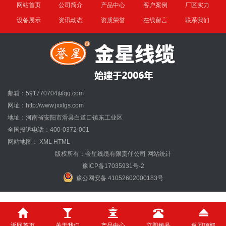
网站首页
公司简介
产品中心
客户案例
厂区实力
设备展示
资讯动态
资质荣誉
在线留言
联系我们
邮箱：591770704@qq.com
网址：http://www.jxxlgs.com
地址：河南省安阳市滑县白道口镇东工业区
全国投诉电话：400-0372-001
网站地图：
XML
HTML
版权所有：金星线缆有限责任公司
网站统计
豫ICP备17035931号-2
豫公网安备 41052602000183号
返回首页
关于我们
产品中心
立即拨号
返回顶部