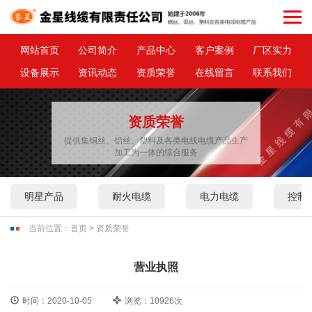
网站首页
公司简介
产品中心
客户案例
厂区实力
设备展示
资讯动态
资质荣誉
在线留言
联系我们
资质荣誉
提供集铜丝、铝丝、塑料及各类电线电缆产品生产
加工为一体的综合服务
明星产品
耐火电缆
电力电缆
控制
当前位置：
首页
>
资质荣誉
营业执照
时间：2020-10-05
浏览：10926次