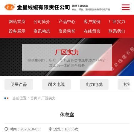
网站首页
公司简介
产品中心
客户案例
厂区实力
设备展示
资讯动态
资质荣誉
在线留言
联系我们
厂区实力
提供集铜丝、铝丝、塑料及各类电线电缆产品生产
加工为一体的综合服务
明星产品
耐火电缆
电力电缆
控制
当前位置：
首页
>
厂区实力
休息室
时间：2020-10-05
浏览：18656次