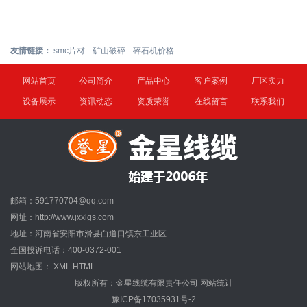
友情链接：
smc片材
矿山破碎
碎石机价格
网站首页
公司简介
产品中心
客户案例
厂区实力
设备展示
资讯动态
资质荣誉
在线留言
联系我们
邮箱：591770704@qq.com
网址：http://www.jxxlgs.com
地址：河南省安阳市滑县白道口镇东工业区
全国投诉电话：400-0372-001
网站地图：
XML
HTML
版权所有：金星线缆有限责任公司
网站统计
豫ICP备17035931号-2