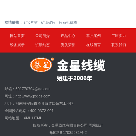
友情链接：
smc片材
矿山破碎
碎石机价格
网站首页
公司简介
产品中心
客户案例
厂区实力
设备展示
资讯动态
资质荣誉
在线留言
联系我们
邮箱：591770704@qq.com
网址：http://www.jxxlgs.com
地址：河南省安阳市滑县白道口镇东工业区
全国投诉电话：400-0372-001
网站地图：
XML
HTML
版权所有：金星线缆有限责任公司
网站统计
豫ICP备17035931号-2