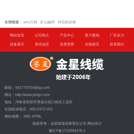
友情链接：
smc片材
矿山破碎
碎石机价格
网站首页
公司简介
产品中心
客户案例
厂区实力
设备展示
资讯动态
资质荣誉
在线留言
联系我们
邮箱：591770704@qq.com
网址：http://www.jxxlgs.com
地址：河南省安阳市滑县白道口镇东工业区
全国投诉电话：400-0372-001
网站地图：
XML
HTML
版权所有：金星线缆有限责任公司
网站统计
豫ICP备17035931号-2