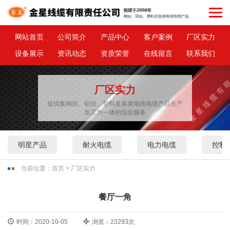
网站首页
公司简介
产品中心
客户案例
厂区实力
设备展示
资讯动态
资质荣誉
在线留言
联系我们
厂区实力
提供集铜丝、铝丝、塑料及各类电线电缆产品生产
加工为一体的综合服务
明星产品
耐火电缆
电力电缆
控制
当前位置：
首页
>
厂区实力
餐厅一角
时间：2020-10-05
浏览：23293次