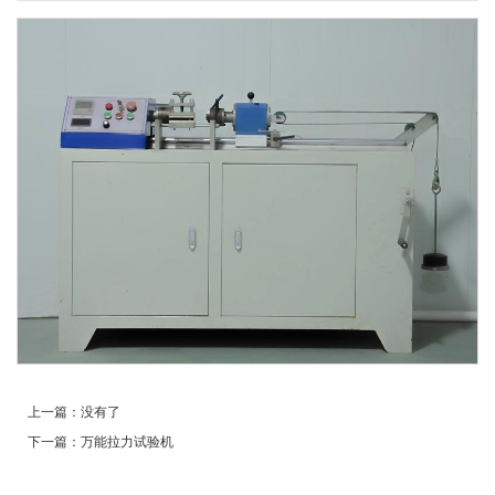
上一篇：
没有了
下一篇：
万能拉力试验机