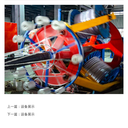
上一篇：
设备展示
下一篇：
设备展示