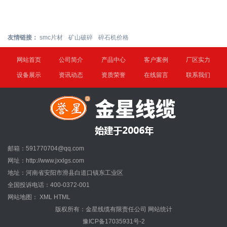
友情链接：
smc片材
矿山破碎
碎石机价格
网站首页
公司简介
产品中心
客户案例
厂区实力
设备展示
资讯动态
资质荣誉
在线留言
联系我们
邮箱：591770704@qq.com
网址：http://www.jxxlgs.com
地址：河南省安阳市滑县白道口镇东工业区
全国投诉电话：400-0372-001
网站地图：
XML
HTML
版权所有：金星线缆有限责任公司
网站统计
豫ICP备17035931号-2