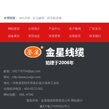
友情链接：
smc片材
矿山破碎
碎石机价格
网站首页
公司简介
产品中心
客户案例
厂区实力
设备展示
资讯动态
资质荣誉
在线留言
联系我们
邮箱：591770704@qq.com
网址：http://www.jxxlgs.com
地址：河南省安阳市滑县白道口镇东工业区
全国投诉电话：400-0372-001
网站地图：
XML
HTML
版权所有：金星线缆有限责任公司
网站统计
豫ICP备17035931号-2