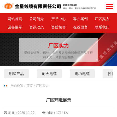
网站首页
公司简介
产品中心
客户案例
厂区实力
设备展示
资讯动态
资质荣誉
在线留言
联系我们
厂区实力
提供集铜丝、铝丝、塑料及各类电线电缆产品生产
加工为一体的综合服务
明星产品
耐火电缆
电力电缆
控制
当前位置：
首页
>
厂区实力
厂区环境展示
时间：2020-11-20
浏览：17141次