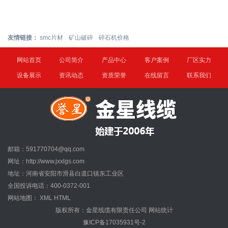
友情链接：
smc片材
矿山破碎
碎石机价格
网站首页
公司简介
产品中心
客户案例
厂区实力
设备展示
资讯动态
资质荣誉
在线留言
联系我们
邮箱：591770704@qq.com
网址：http://www.jxxlgs.com
地址：河南省安阳市滑县白道口镇东工业区
全国投诉电话：400-0372-001
网站地图：
XML
HTML
版权所有：金星线缆有限责任公司
网站统计
豫ICP备17035931号-2