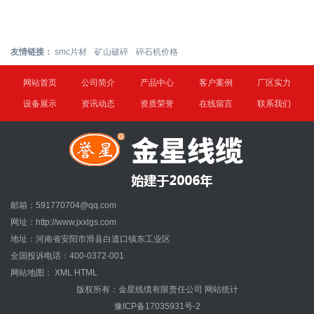
友情链接：
smc片材
矿山破碎
碎石机价格
网站首页
公司简介
产品中心
客户案例
厂区实力
设备展示
资讯动态
资质荣誉
在线留言
联系我们
邮箱：591770704@qq.com
网址：http://www.jxxlgs.com
地址：河南省安阳市滑县白道口镇东工业区
全国投诉电话：400-0372-001
网站地图：
XML
HTML
版权所有：金星线缆有限责任公司
网站统计
豫ICP备17035931号-2