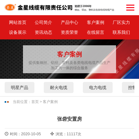
网站首页
公司简介
产品中心
客户案例
厂区实力
设备展示
资讯动态
资质荣誉
在线留言
联系我们
客户案例
提供集铜丝、铝丝、塑料及各类电线电缆产品生产
加工为一体的综合服务
明星产品
耐火电缆
电力电缆
控制
当前位置：
首页
>
客户案例
张砦安置房
时间：2020-10-05
浏览：11117次