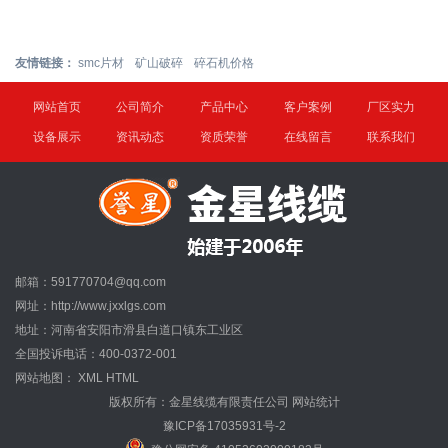
友情链接：
smc片材
矿山破碎
碎石机价格
网站首页
公司简介
产品中心
客户案例
厂区实力
设备展示
资讯动态
资质荣誉
在线留言
联系我们
邮箱：591770704@qq.com
网址：http://www.jxxlgs.com
地址：河南省安阳市滑县白道口镇东工业区
全国投诉电话：400-0372-001
网站地图：
XML
HTML
版权所有：金星线缆有限责任公司
网站统计
豫ICP备17035931号-2